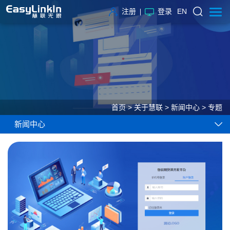
注册
登录
EN
首页
>
关于慧联
>
新闻中心
>
专题
新闻中心